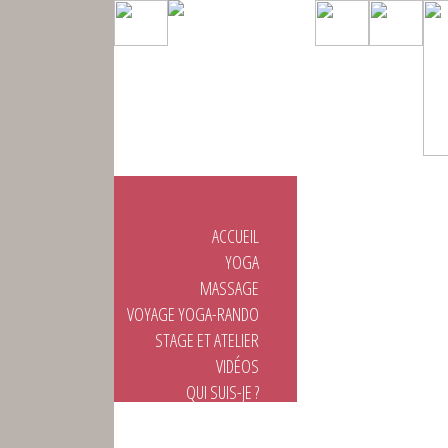
ACCUEIL
YOGA
MASSAGE
VOYAGE YOGA-RANDO
STAGE ET ATELIER
VIDÉOS
QUI SUIS-JE ?
CONTACTEZ-MOI