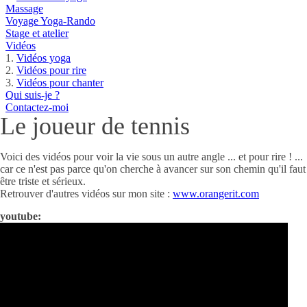
Massage
Voyage Yoga-Rando
Stage et atelier
Vidéos
Vidéos yoga
Vidéos pour rire
Vidéos pour chanter
Qui suis-je ?
Contactez-moi
Le joueur de tennis
Voici des vidéos pour voir la vie sous un autre angle ... et pour rire ! ...
car ce n'est pas parce qu'on cherche à avancer sur son chemin qu'il faut
être triste et sérieux.
Retrouver d'autres vidéos sur mon site :
www.orangerit.com
youtube: