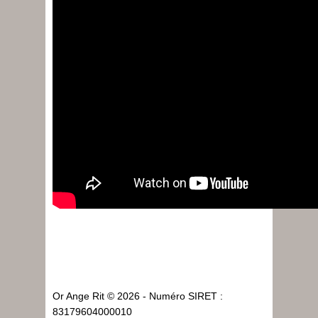
Or Ange Rit © 2026 - Numéro SIRET :
83179604000010